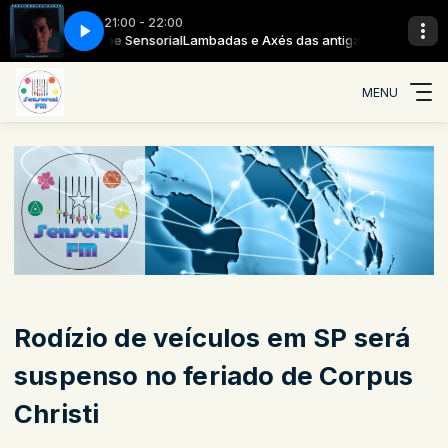
21:00 - 22:00
as com Equipe Sensorial
ão posso viver sem ela
Paulinho da Viola - Não posso viver sem ela
Lambadas e Axés das antigas com Equipe Senso
MENU
Rodízio de veículos em SP será
suspenso no feriado de Corpus
Christi