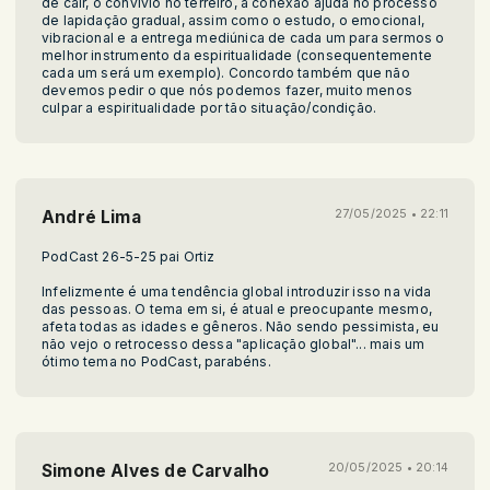
de cair, o convívio no terreiro, a conexão ajuda no processo
de lapidação gradual, assim como o estudo, o emocional,
vibracional e a entrega mediúnica de cada um para sermos o
melhor instrumento da espiritualidade (consequentemente
cada um será um exemplo). Concordo também que não
devemos pedir o que nós podemos fazer, muito menos
culpar a espiritualidade por tão situação/condição.
André Lima
27/05/2025 • 22:11
PodCast 26-5-25 pai Ortiz
Infelizmente é uma tendência global introduzir isso na vida
das pessoas. O tema em si, é atual e preocupante mesmo,
afeta todas as idades e gêneros. Não sendo pessimista, eu
não vejo o retrocesso dessa "aplicação global"... mais um
ótimo tema no PodCast, parabéns.
Simone Alves de Carvalho
20/05/2025 • 20:14