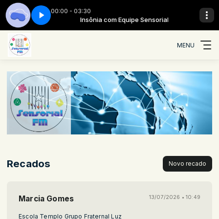
00:00 - 03:30
orial
Insônia - Parte 03
Insônia com Equipe Sensorial
MENU
Recados
Novo recado
Marcia Gomes
13/07/2026 • 10:49
Escola Templo Grupo Fraternal Luz