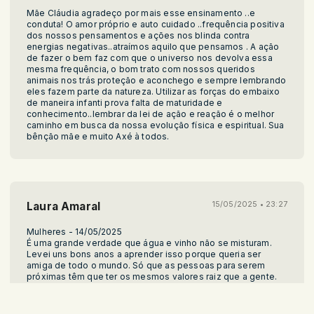
Mãe Cláudia agradeço por mais esse ensinamento ..e
conduta! O amor próprio e auto cuidado ..frequência positiva
dos nossos pensamentos e ações nos blinda contra
energias negativas..atraímos aquilo que pensamos . A ação
de fazer o bem faz com que o universo nos devolva essa
mesma frequência, o bom trato com nossos queridos
animais nos trás proteção e aconchego e sempre lembrando
eles fazem parte da natureza. Utilizar as forças do embaixo
de maneira infanti prova falta de maturidade e
conhecimento..lembrar da lei de ação e reação é o melhor
caminho em busca da nossa evolução física e espiritual. Sua
bênção mãe e muito Axé à todos.
Laura Amaral
15/05/2025 • 23:27
Mulheres - 14/05/2025
É uma grande verdade que água e vinho não se misturam.
Levei uns bons anos a aprender isso porque queria ser
amiga de todo o mundo. Só que as pessoas para serem
próximas têm que ter os mesmos valores raiz que a gente.
Até digo mais: tem que ter os mesmos valores e no mesmo
grau de importância entre eles. As pessoas íntimas têm de
partilhar os mesmos valores e ter os principais valores em