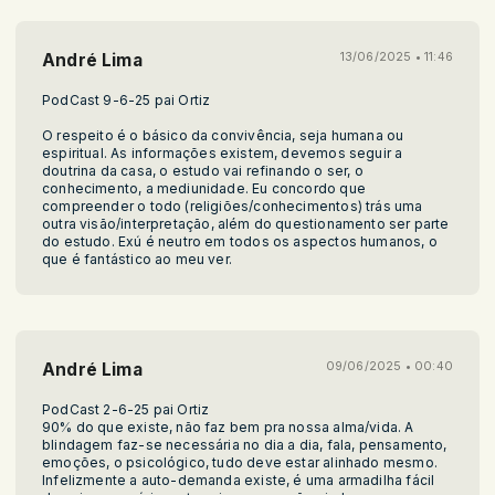
André Lima
13/06/2025 • 11:46
PodCast 9-6-25 pai Ortiz
O respeito é o básico da convivência, seja humana ou
espiritual. As informações existem, devemos seguir a
doutrina da casa, o estudo vai refinando o ser, o
conhecimento, a mediunidade. Eu concordo que
compreender o todo (religiões/conhecimentos) trás uma
outra visão/interpretação, além do questionamento ser parte
do estudo. Exú é neutro em todos os aspectos humanos, o
que é fantástico ao meu ver.
André Lima
09/06/2025 • 00:40
PodCast 2-6-25 pai Ortiz
90% do que existe, não faz bem pra nossa alma/vida. A
blindagem faz-se necessária no dia a dia, fala, pensamento,
emoções, o psicológico, tudo deve estar alinhado mesmo.
Infelizmente a auto-demanda existe, é uma armadilha fácil