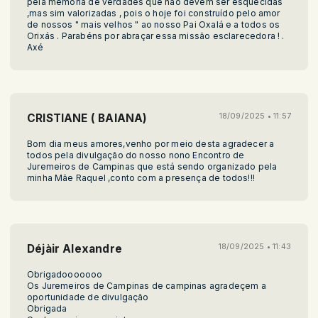
pela memoria de verdades que não devem ser esquecidas
,mas sim valorizadas , pois o hoje foi construído pelo amor
de nossos " mais velhos " ao nosso Pai Oxalá e a todos os
Orixás . Parabéns por abraçar essa missão esclarecedora ! .
Axé
CRISTIANE ( BAIANA)
18/09/2025 • 11:57
Bom dia meus amores,venho por meio desta agradecer a
todos pela divulgação do nosso nono Encontro de
Juremeiros de Campinas que está sendo organizado pela
minha Mãe Raquel ,conto com a presença de todos!!!
Déjàir Alexandre
18/09/2025 • 11:43
Obrigadooooooo
Os Juremeiros de Campinas de campinas agradeçem a
oportunidade de divulgação
Obrigada