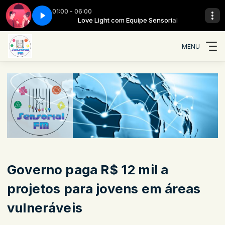
01:00 - 06:00
 Sensorial
Love night - Parte 05
Love Light com Equipe Sensorial
MENU
Governo paga R$ 12 mil a
projetos para jovens em áreas
vulneráveis