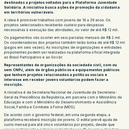
destinadas a projetos voltados para a Plataforma Juventude
Solidária
.
A iniciativa busca ações de promoção da cidadania
em territórios vulneráveis.
A ideia é promover trabalhos com jovens de 16 a 29 anos. Os
projetos selecionados receberão custeio para despesas
necessárias à execução das atividades, no valor de até R$ 12 mil
.
Os pagamentos vão ocorrer em seis parcelas mensais de R$ 2 mil.
Os coordenadores dos projetos também terão bolsa de até R$ 12 mil
(pagos em seis vezes). As inscrições de organizações e entidades
proponentes podem ser realizadas na plataforma oficial integrada
ao Brasil Participativo e ao
Gov.br
.
Representantes de organizações da sociedade civil, com ou
sem CNPJ, além de órgãos públicos e equipamentos públicos
que tenham projetos relacionados a políticas sociais e
interesse em receber jovens voluntários podem fazer a
inscrição.
A iniciativa é da Secretaria Nacional de Juventude da Secretaria-
Geral da Presidência da República, em parceria com o Ministério da
Educação e com o Ministério do Desenvolvimento e Assistência
Social, Família e Combate à Fome (MDS).
De acordo com o governo federal, em uma segunda etapa, a
plataforma receberá inscrição de jovens. O edital prevê ajuda de
custo mensal para até cinco voluntários por projeto, desde que