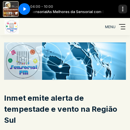
04:00 - 10:00
 com Equipe Sensorial
utro Lugar
Milton Nascimento - Outro Lugar
As Melhores da Sensorial com Equipe Sensorial
MENU
Inmet emite alerta de
tempestade e vento na Região
Sul