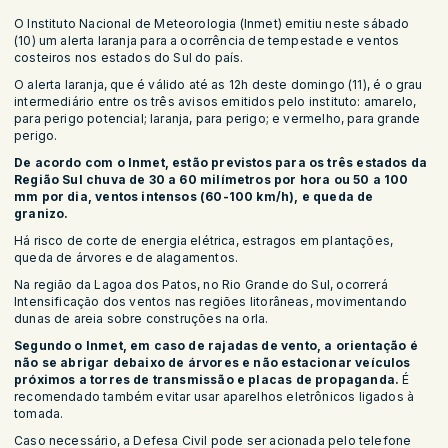
O Instituto Nacional de Meteorologia (Inmet) emitiu neste sábado
(10) um alerta laranja para a ocorrência de tempestade e ventos
costeiros nos estados do Sul do país.
O alerta laranja, que é válido até as 12h deste domingo (11), é o grau
intermediário entre os três avisos emitidos pelo instituto: amarelo,
para perigo potencial; laranja, para perigo; e vermelho, para grande
perigo.
De acordo com o Inmet, estão previstos para os três estados da
Região Sul chuva de 30 a 60 milímetros por hora ou 50 a 100
mm por dia, ventos intensos (60-100 km/h), e queda de
granizo.
Há risco de corte de energia elétrica, estragos em plantações,
queda de árvores e de alagamentos.
Na região da Lagoa dos Patos, no Rio Grande do Sul, ocorrerá
Intensificação dos ventos nas regiões litorâneas, movimentando
dunas de areia sobre construções na orla.
Segundo o Inmet, em caso de rajadas de vento, a orientação é
não se abrigar debaixo de árvores e não estacionar veículos
próximos a torres de transmissão e placas de propaganda.
É
recomendado também evitar usar aparelhos eletrônicos ligados à
tomada.
Caso necessário, a Defesa Civil pode ser acionada pelo telefone