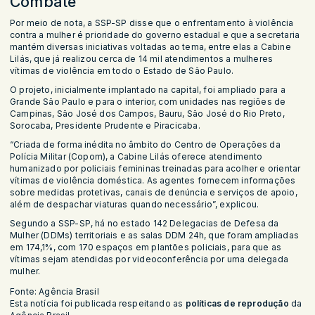
Combate
Por meio de nota, a SSP-SP disse que o enfrentamento à violência
contra a mulher é prioridade do governo estadual e que a secretaria
mantém diversas iniciativas voltadas ao tema, entre elas a Cabine
Lilás, que já realizou cerca de 14 mil atendimentos a mulheres
vítimas de violência em todo o Estado de São Paulo.
O projeto, inicialmente implantado na capital, foi ampliado para a
Grande São Paulo e para o interior, com unidades nas regiões de
Campinas, São José dos Campos, Bauru, São José do Rio Preto,
Sorocaba, Presidente Prudente e Piracicaba.
“Criada de forma inédita no âmbito do Centro de Operações da
Polícia Militar (Copom), a Cabine Lilás oferece atendimento
humanizado por policiais femininas treinadas para acolher e orientar
vítimas de violência doméstica. As agentes fornecem informações
sobre medidas protetivas, canais de denúncia e serviços de apoio,
além de despachar viaturas quando necessário”, explicou.
Segundo a SSP-SP, há no estado 142 Delegacias de Defesa da
Mulher (DDMs) territoriais e as salas DDM 24h, que foram ampliadas
em 174,1%, com 170 espaços em plantões policiais, para que as
vítimas sejam atendidas por videoconferência por uma delegada
mulher.
Fonte: Agência Brasil
Esta notícia foi publicada respeitando as
políticas de reprodução
da