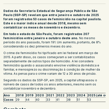
Dados da Secretaria Estadual de Segurança Pública de São
Paulo (SSP-SP) revelam que entre janeiro e outubro de 2025
foram registrados 53 casos de feminicídio na capital paulista.
Este é o maior índice anual desde 2018, mesmo sem
contabilizar os meses de novembro e dezembro.
Em todo o estado de São Paulo, foram registrados 207
feminicídios entre janeiro e outubro deste ano.
No mesmo
período do ano passado, foram 191. Um aumento, portanto, de 8%
considerando os dez primeiros meses do ano.
O crime de feminicídio foi tipificado em lei federal em março de
2015. A partir disso, os casos começaram a ser contabilizados
separadamente de outros tipos de homicídio. A lei considera
feminicídio quando o assassinato envolve violência doméstica e
familiar, e menosprezo ou discriminação à condição de mulher da
vítima. As penas para o crime variam de 12 a 30 anos de prisão.
Segundo os dados da SSP-SP, em 2025, a capital ultrapassou o
número de casos de todos os anos anteriores, mesmo sem os
contabilizar novembro e dezembro.
Ano
2018
2019
2020
2021
2022
2023
2024
2025 (até out
Casos
29
44
40
33
41
38
51
53