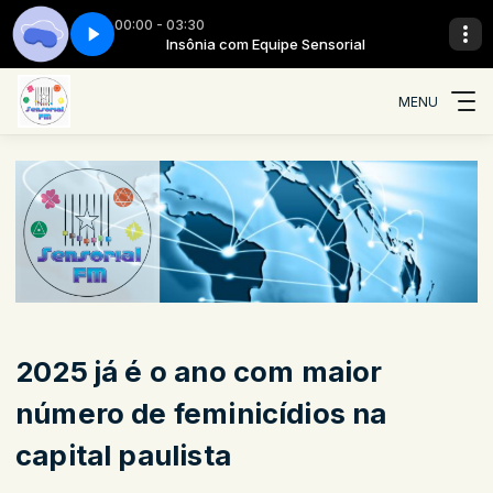
00:00 - 03:30
ensorial
04
Insônia - Parte 04
Insônia com Equipe Sensorial
MENU
2025 já é o ano com maior
número de feminicídios na
capital paulista