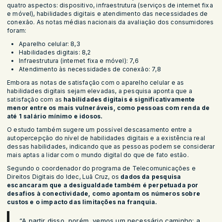
quatro aspectos: dispositivo, infraestrutura (serviços de internet fixa
e móvel), habilidades digitais e atendimento das necessidades de
conexão. As notas médias nacionais da avaliação dos consumidores
foram:
Aparelho celular: 8,3
Habilidades digitais: 8,2
Infraestrutura (internet fixa e móvel): 7,6
Atendimento às necessidades de conexão: 7,8
Embora as notas de satisfação com o aparelho celular e as
habilidades digitais sejam elevadas, a pesquisa aponta que a
satisfação com as
habilidades digitais é significativamente
menor entre os mais vulneráveis, como pessoas com renda de
até 1 salário mínimo e idosos.
O estudo também sugere um possível descasamento entre a
autopercepção do nível de habilidades digitais e a existência real
dessas habilidades, indicando que as pessoas podem se considerar
mais aptas a lidar com o mundo digital do que de fato estão.
Segundo o coordenador do programa de Telecomunicações e
Direitos Digitais do Idec, Luã Cruz, os
dados da pesquisa
escancaram que a desigualdade também é perpetuada por
desafios à conectividade, como apontam os números sobre
custos e o impacto das limitações na franquia.
“A partir disso, porém, vemos um necessário caminho: a