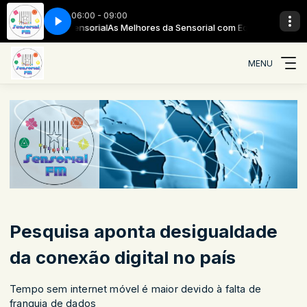
06:00 - 09:00
com Equipe Sensorial
 - iuri_tt1@hotmail
BIAFRA - SONHO DE ICARO - iuri_tt1@hotmail
As Melhores da Sensorial com Equipe Sensorial
MENU
Pesquisa aponta desigualdade
da conexão digital no país
Tempo sem internet móvel é maior devido à falta de
franquia de dados