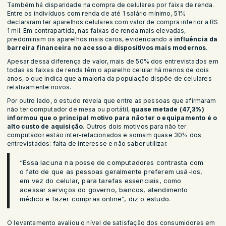
Também há disparidade na compra de celulares por faixa de renda.
Entre os indivíduos com renda de até 1 salário mínimo, 51%
declararam ter aparelhos celulares com valor de compra inferior a RS
1 mil. Em contrapartida, nas faixas de renda mais elevadas,
predominam os aparelhos mais caros, evidenciando a
influência da
barreira financeira no acesso a dispositivos mais modernos
.
Apesar dessa diferença de valor, mais de 50% dos entrevistados em
todas as faixas de renda têm o aparelho celular há menos de dois
anos, o que indica que a maioria da população dispõe de celulares
relativamente novos.
Por outro lado, o estudo revela que entre as pessoas que afirmaram
não ter computador de mesa ou portátil,
quase metade (47,3%)
informou que o principal motivo para não ter o equipamento é o
alto custo de aquisição
. Outros dois motivos para não ter
computador estão inter-relacionados e somam quase 30% dos
entrevistados: falta de interesse e não saber utilizar.
“Essa lacuna na posse de computadores contrasta com
o fato de que as pessoas geralmente preferem usá-los,
em vez do celular, para tarefas essenciais, como
acessar serviços do governo, bancos, atendimento
médico e fazer compras online”, diz o estudo.
O levantamento avaliou o nível de satisfação dos consumidores em