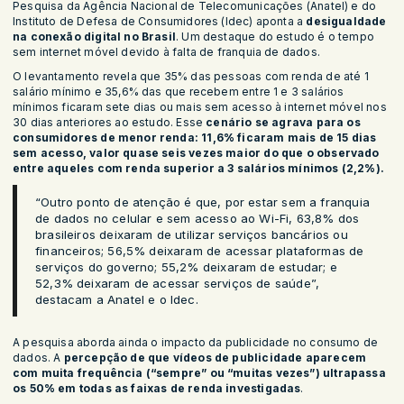
Pesquisa da Agência Nacional de Telecomunicações (Anatel) e do
Instituto de Defesa de Consumidores (Idec) aponta a
desigualdade
na conexão digital no Brasil
. Um destaque do estudo é o tempo
sem internet móvel devido à falta de franquia de dados.
O levantamento revela que 35% das pessoas com renda de até 1
salário mínimo e 35,6% das que recebem entre 1 e 3 salários
mínimos ficaram sete dias ou mais sem acesso à internet móvel nos
30 dias anteriores ao estudo. Esse
cenário se agrava para os
consumidores de menor renda: 11,6% ficaram mais de 15 dias
sem acesso, valor quase seis vezes maior do que o observado
entre aqueles com renda superior a 3 salários mínimos (2,2%).
“Outro ponto de atenção é que, por estar sem a franquia
de dados no celular e sem acesso ao Wi-Fi, 63,8% dos
brasileiros deixaram de utilizar serviços bancários ou
financeiros; 56,5% deixaram de acessar plataformas de
serviços do governo; 55,2% deixaram de estudar; e
52,3% deixaram de acessar serviços de saúde”,
destacam a Anatel e o Idec.
A pesquisa aborda ainda o impacto da publicidade no consumo de
dados. A
percepção de que vídeos de publicidade aparecem
com muita frequência (“sempre” ou “muitas vezes”) ultrapassa
os 50% em todas as faixas de renda investigadas
.