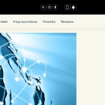
ntato
Peça sua música
Filosofia
Recados