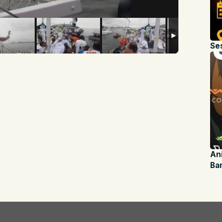
Se
An
Ba