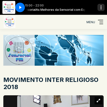
15:00 - 22:00
 com Equipe Sensorial
be Danda
Daniela Mercury Mimbe Danda
As Melhores da Sensorial com Equipe Sensorial
MENU
MOVIMENTO INTER RELIGIOSO
2018