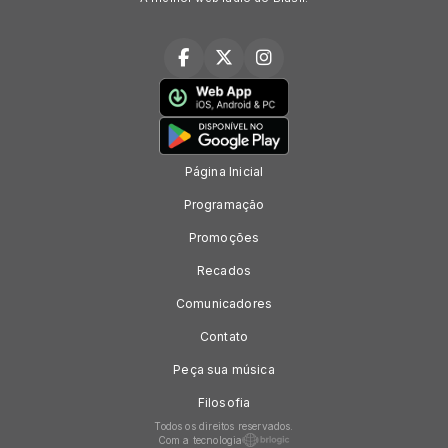
Página Inicial
Programação
Promoções
Recados
Comunicadores
Contato
Peça sua música
Filosofia
Todos os direitos reservados.
Com a tecnologia