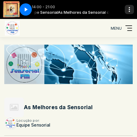
14:00 - 21:00
nsorial com Equipe Sensorial
 - Morena Tropicana
Alceu Valença - Morena Tropicana
As Melhores da Sensorial com Equipe Senso
MENU
As Melhores da Sensorial
Locução por:
Equipe Sensorial