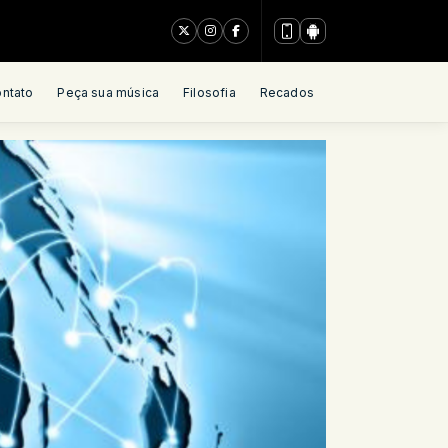
ntato
Peça sua música
Filosofia
Recados