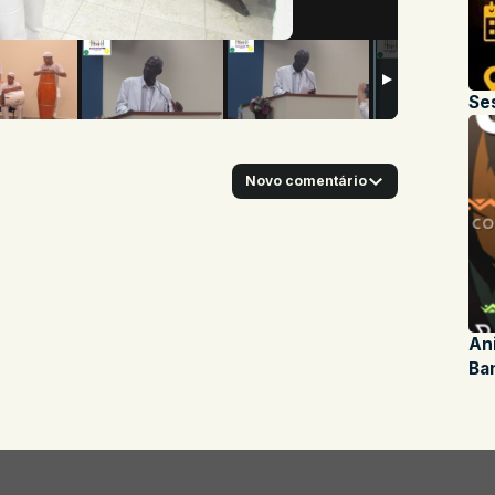
Se
Novo comentário
An
Ba